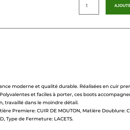
de
AJOUTE
Phileas
Noir
nce moderne et qualité durable. Réalisées en cuir prem
. Polyvalentes et faciles à porter, ces boots accompagn
, travaillé dans le moindre détail.
atière Premiere: CUIR DE MOUTON, Matière Doublure
ND, Type de Fermeture: LACETS.