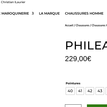
E MAROQUINERIE
LA MARQUE
CHAUSSURES HOMME
Accueil
/
Chaussures
/
Chaussure
PHILE
229,00
€
Pointures
40
41
42
43
quantité