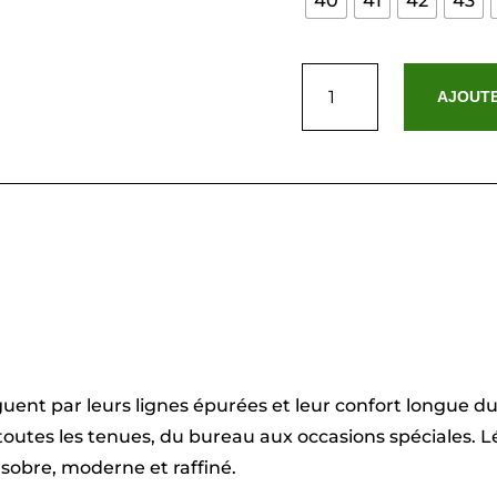
40
41
42
43
quantité
de
AJOUTE
Dario
-
Cognac
ent par leurs lignes épurées et leur confort longue dur
outes les tenues, du bureau aux occasions spéciales. Lég
sobre, moderne et raffiné.