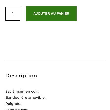
quantité
de
AJOUTER AU PANIER
Paty
Noir
Description
Sac à main en cuir.
Bandoulière amovible.
Poignée.
Logo devant.