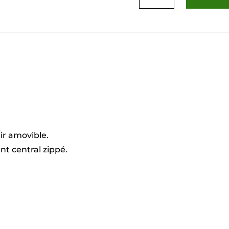
Emma
camel
uir amovible.
t central zippé.