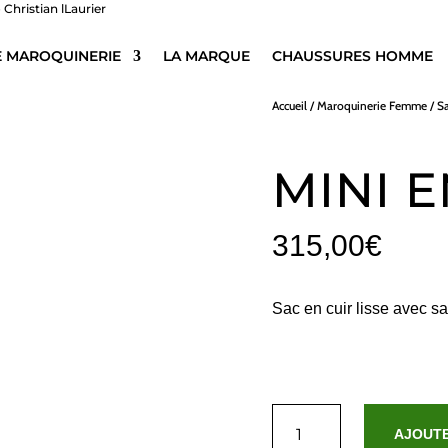
E MAROQUINERIE
LA MARQUE
CHAUSSURES HOMME
Accueil
/
Maroquinerie Femme
/
S
MINI 
315,00
€
Sac en cuir lisse avec sa
quantité
de
AJOUTE
Mini