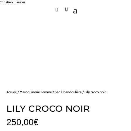
Accueil
/
Maroquinerie Femme
/
Sac à bandoulière
/ Lily croco noir
LILY CROCO NOIR
250,00
€