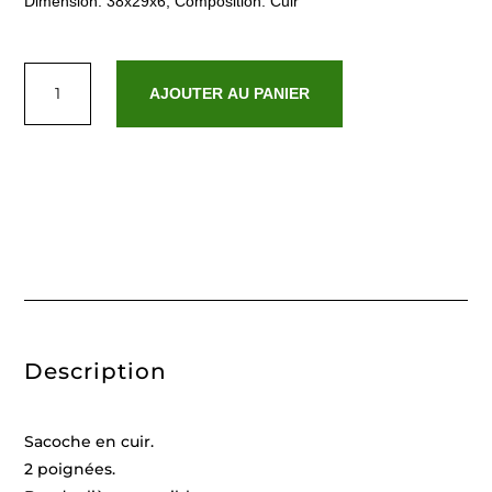
Dimension: 38x29x6, Composition: Cuir
quantité
de
AJOUTER AU PANIER
Jimi
Navy
Description
Sacoche en cuir.
2 poignées.