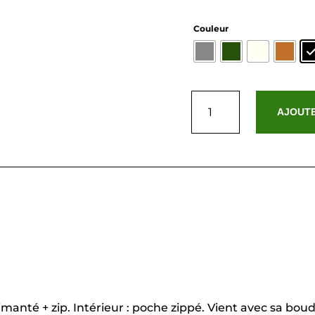
Couleur
quantité
de
AJOUTE
Inaya
manté + zip. Intérieur : poche zippé. Vient avec sa bou