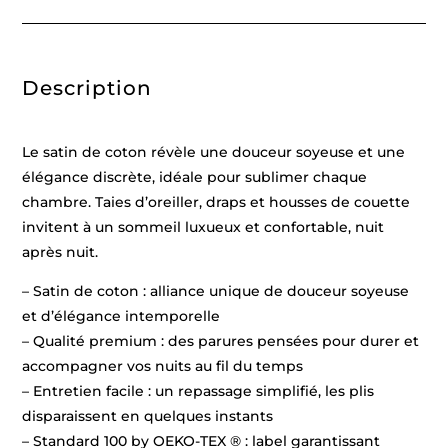
de
nuit
Grey
/
Blanc
Description
-
135
x
200
cm
Le satin de coton révèle une douceur soyeuse et une
+
80
élégance discrète, idéale pour sublimer chaque
x
chambre. Taies d’oreiller, draps et housses de couette
80
cm
invitent à un sommeil luxueux et confortable, nuit
après nuit.
– Satin de coton : alliance unique de douceur soyeuse
et d’élégance intemporelle
– Qualité premium : des parures pensées pour durer et
accompagner vos nuits au fil du temps
– Entretien facile : un repassage simplifié, les plis
disparaissent en quelques instants
– Standard 100 by OEKO-TEX ® : label garantissant