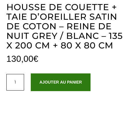
HOUSSE DE COUETTE +
TAIE D’OREILLER SATIN
DE COTON – REINE DE
NUIT GREY / BLANC – 135
X 200 CM + 80 X 80 CM
130,00
€
quantité
de
AJOUTER AU PANIER
Housse
de
couette
+
taie
d'oreiller
satin
de
coton
-
Reine