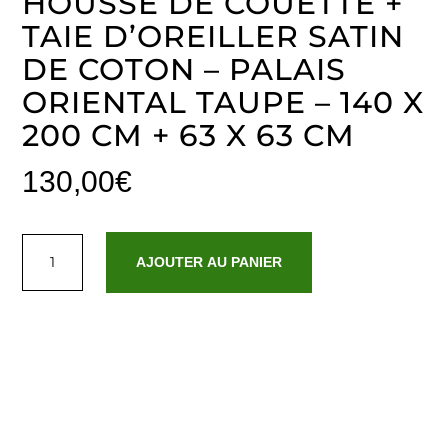
HOUSSE DE COUETTE +
TAIE D’OREILLER SATIN
DE COTON – PALAIS
ORIENTAL TAUPE – 140 X
200 CM + 63 X 63 CM
130,00
€
quantité
de
AJOUTER AU PANIER
Housse
de
couette
+
taie
d'oreiller
satin
de
coton
-
Palais
oriental