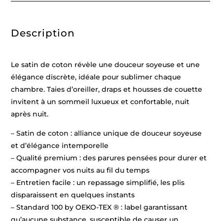
Taupe
-
140
x
Description
200
cm
+
63
x
Le satin de coton révèle une douceur soyeuse et une
63
cm
élégance discrète, idéale pour sublimer chaque
chambre. Taies d’oreiller, draps et housses de couette
invitent à un sommeil luxueux et confortable, nuit
après nuit.
– Satin de coton : alliance unique de douceur soyeuse
et d’élégance intemporelle
– Qualité premium : des parures pensées pour durer et
accompagner vos nuits au fil du temps
– Entretien facile : un repassage simplifié, les plis
disparaissent en quelques instants
– Standard 100 by OEKO-TEX ® : label garantissant
qu’aucune substance, susceptible de causer un