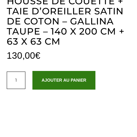
HOUSSE DE COUETTE +
TAIE D’OREILLER SATIN
DE COTON – GALLINA
TAUPE – 140 X 200 CM +
63 X 63 CM
130,00
€
quantité
de
AJOUTER AU PANIER
Housse
de
couette
+
taie
d'oreiller
satin
de
coton
-
Gallina
Taupe