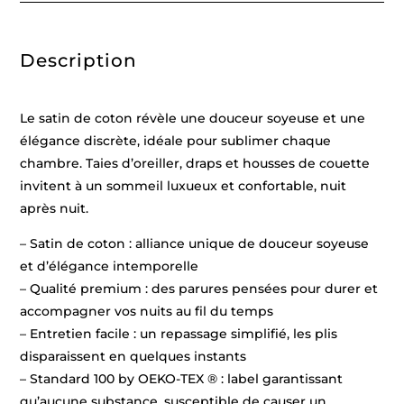
-
140
x
200
Description
cm
+
63
x
63
Le satin de coton révèle une douceur soyeuse et une
cm
élégance discrète, idéale pour sublimer chaque
chambre. Taies d’oreiller, draps et housses de couette
invitent à un sommeil luxueux et confortable, nuit
après nuit.
– Satin de coton : alliance unique de douceur soyeuse
et d’élégance intemporelle
– Qualité premium : des parures pensées pour durer et
accompagner vos nuits au fil du temps
– Entretien facile : un repassage simplifié, les plis
disparaissent en quelques instants
– Standard 100 by OEKO-TEX ® : label garantissant
qu’aucune substance, susceptible de causer un