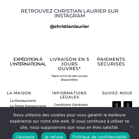
RETROUVEZ CHRISTIAN LAURIER SUR
INSTAGRAM
@christianlaurier
EXPÉDITION À
LIVRAISON EN 5
PAIEMENTS
L'INTERNATIONAL
JOURS
SÉCURISÉS
OUVRÉS*
*dans la limite des stocks
disponibles
LA MAISON
INFORMATIONS
SUIVEZ-NOUS
LÉGALES
La Maroquinerie
Conditions Générales
La Petite Maroquinerie
de Vente
A propos
Nous utilisons des cookies pour vous garantir la meilleure
Mentions légales
Nous contacter
Politique de retour
expérience sur notre site web. Si vous continuez à utiliser ce
Vos commandes
site, nous supposerons que vous en êtes satisfait.
Mon compte
J'accepte
Je refuse
Politique de confidentialité