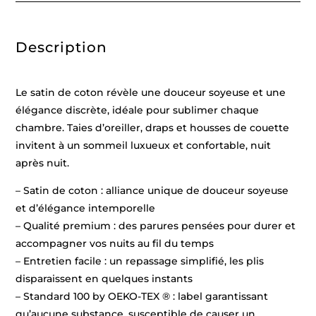
-
135
x
200
Description
cm
+
80
x
80
Le satin de coton révèle une douceur soyeuse et une
cm
élégance discrète, idéale pour sublimer chaque
chambre. Taies d’oreiller, draps et housses de couette
invitent à un sommeil luxueux et confortable, nuit
après nuit.
– Satin de coton : alliance unique de douceur soyeuse
et d’élégance intemporelle
– Qualité premium : des parures pensées pour durer et
accompagner vos nuits au fil du temps
– Entretien facile : un repassage simplifié, les plis
disparaissent en quelques instants
– Standard 100 by OEKO-TEX ® : label garantissant
qu’aucune substance, susceptible de causer un