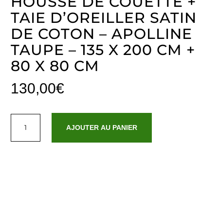
HOUSSE DE COUETTE +
TAIE D’OREILLER SATIN
DE COTON – APOLLINE
TAUPE – 135 X 200 CM +
80 X 80 CM
130,00
€
quantité
de
AJOUTER AU PANIER
Housse
de
couette
+
taie
d'oreiller
satin
de
coton
-
Apolline
Taupe