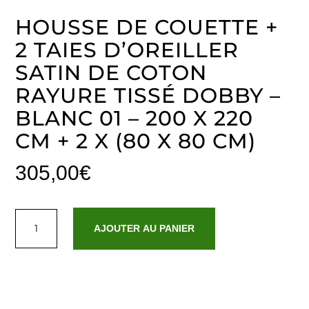
HOUSSE DE COUETTE +
2 TAIES D’OREILLER
SATIN DE COTON
RAYURE TISSÉ DOBBY –
BLANC 01 – 200 X 220
CM + 2 X (80 X 80 CM)
305,00
€
quantité
de
AJOUTER AU PANIER
Housse
de
couette
+
2
taies
d'oreiller
satin