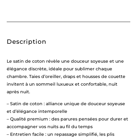
de
coton
rayure
tissé
dobby
-
Blanc
01
Description
-
200
x
220
cm
Le satin de coton révèle une douceur soyeuse et une
+
2
élégance discrète, idéale pour sublimer chaque
x
chambre. Taies d’oreiller, draps et housses de couette
(80
x
invitent à un sommeil luxueux et confortable, nuit
80
cm)
après nuit.
– Satin de coton : alliance unique de douceur soyeuse
et d’élégance intemporelle
– Qualité premium : des parures pensées pour durer et
accompagner vos nuits au fil du temps
– Entretien facile : un repassage simplifié, les plis