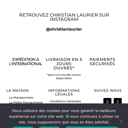
RETROUVEZ CHRISTIAN LAURIER SUR
INSTAGRAM
@christianlaurier
EXPÉDITION À
LIVRAISON EN 5
PAIEMENTS
L'INTERNATIONAL
JOURS
SÉCURISÉS
OUVRÉS*
*dans la limite des stocks
disponibles
LA MAISON
INFORMATIONS
SUIVEZ-NOUS
LÉGALES
La Maroquinerie
Conditions Générales
La Petite Maroquinerie
de Vente
A propos
Nous utilisons des cookies pour vous garantir la meilleure
Mentions légales
Nous contacter
Politique de retour
expérience sur notre site web. Si vous continuez à utiliser ce
Vos commandes
site, nous supposerons que vous en êtes satisfait.
Mon compte