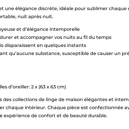
Blanc
t une élégance discrète, idéale pour sublimer chaque c
-
240
table, nuit après nuit.
x
220
soyeuse et d’élégance intemporelle
cm
+
durer et accompagner vos nuits au fil du temps
2
plis disparaissent en quelques instants
x
(63
sant qu’aucune substance, susceptible de causer un pré
x
63
cm)
es d’oreiller: 2 x (63 x 63 cm)
vers des collections de linge de maison élégantes et int
imer chaque intérieur. Chaque pièce est confectionnée
une expérience de confort et de beauté durable.