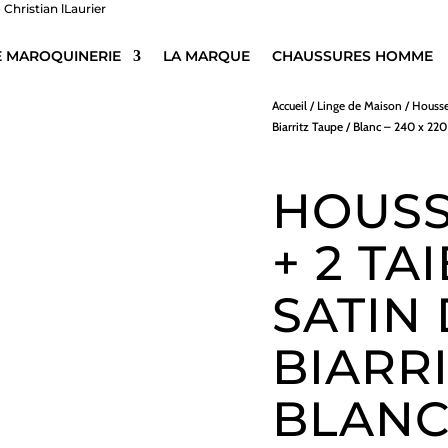
E MAROQUINERIE
LA MARQUE
CHAUSSURES HOMME
Accueil
/
Linge de Maison
/
Housse
Biarritz Taupe / Blanc – 240 x 220
HOUSS
+ 2 TA
SATIN
BIARRI
BLANC 