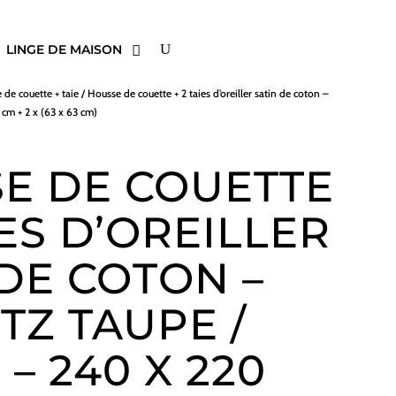
LINGE DE MAISON
 de couette + taie
/ Housse de couette + 2 taies d’oreiller satin de coton –
 cm + 2 x (63 x 63 cm)
E DE COUETTE
IES D’OREILLER
 DE COTON –
TZ TAUPE /
– 240 X 220