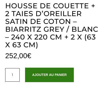
HOUSSE DE COUETTE +
2 TAIES D’OREILLER
SATIN DE COTON –
BIARRITZ GREY / BLANC
– 240 X 220 CM + 2 X (63
X 63 CM)
252,00
€
quantité
de
AJOUTER AU PANIER
Housse
de
couette
+
2
taies
d'oreiller
satin
de