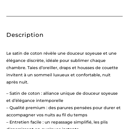
coton
-
Biarritz
Grey
/
Blanc
-
Description
240
x
220
cm
+
Le satin de coton révèle une douceur soyeuse et une
2
x
élégance discrète, idéale pour sublimer chaque
(63
chambre. Taies d’oreiller, draps et housses de couette
x
63
invitent à un sommeil luxueux et confortable, nuit
cm)
après nuit.
– Satin de coton : alliance unique de douceur soyeuse
et d’élégance intemporelle
– Qualité premium : des parures pensées pour durer et
accompagner vos nuits au fil du temps
– Entretien facile : un repassage simplifié, les plis