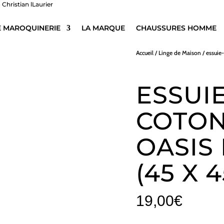
E MAROQUINERIE
LA MARQUE
CHAUSSURES HOMME
Accueil
/
Linge de Maison
/
essuie
ESSUI
COTON
OASIS 
(45 X 
19,00
€