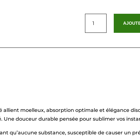
quantité
de
AJOUTE
essuie-
mains
coton
peigné
LT
-
Oasis
Ivoire
-
2
x
(45
x
45
cm)
é allient moelleux, absorption optimale et élégance dis
. Une douceur durable pensée pour sublimer vos instan
sant qu’aucune substance, susceptible de causer un pré