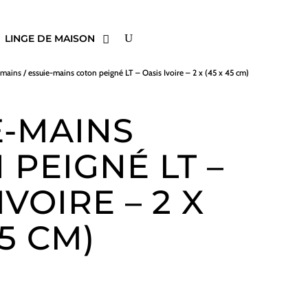
LINGE DE MAISON
-mains
/ essuie-mains coton peigné LT – Oasis Ivoire – 2 x (45 x 45 cm)
E-MAINS
 PEIGNÉ LT –
IVOIRE – 2 X
45 CM)