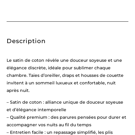
dobby
-
Bleu
06
-
240
x
300
Description
cm
+
2
x
(90
Le satin de coton révèle une douceur soyeuse et une
x
200
élégance discrète, idéale pour sublimer chaque
x
chambre. Taies d’oreiller, draps et housses de couette
30
cm)
invitent à un sommeil luxueux et confortable, nuit
+
2
après nuit.
x
(63
– Satin de coton : alliance unique de douceur soyeuse
x
63
et d’élégance intemporelle
cm)
– Qualité premium : des parures pensées pour durer et
accompagner vos nuits au fil du temps
– Entretien facile : un repassage simplifié, les plis