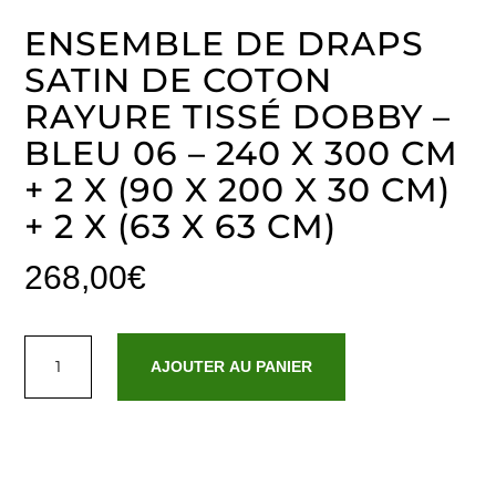
ENSEMBLE DE DRAPS
SATIN DE COTON
RAYURE TISSÉ DOBBY –
BLEU 06 – 240 X 300 CM
+ 2 X (90 X 200 X 30 CM)
+ 2 X (63 X 63 CM)
268,00
€
quantité
de
AJOUTER AU PANIER
Ensemble
de
draps
satin
de
coton
rayure
tissé