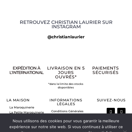
RETROUVEZ CHRISTIAN LAURIER SUR
INSTAGRAM
@christianlaurier
EXPÉDITION À
LIVRAISON EN 5
PAIEMENTS
L'INTERNATIONAL
JOURS
SÉCURISÉS
OUVRÉS*
*dans la limite des stocks
disponibles
LA MAISON
INFORMATIONS
SUIVEZ-NOUS
LÉGALES
La Maroquinerie
Conditions Générales
La Petite Maroquinerie
de Vente
A propos
Nous utilisons des cookies pour vous garantir la meilleure
Mentions légales
Nous contacter
Politique de retour
expérience sur notre site web. Si vous continuez à utiliser ce
Vos commandes