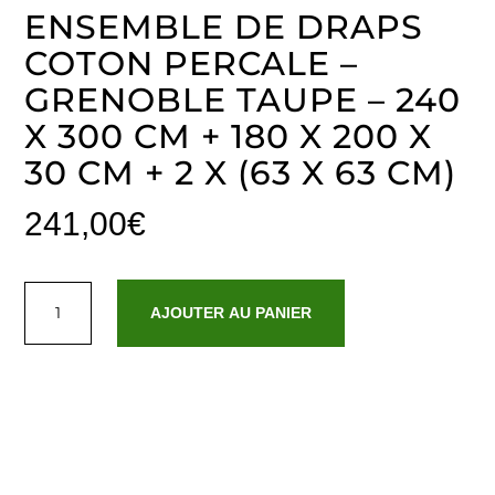
ENSEMBLE DE DRAPS
COTON PERCALE –
GRENOBLE TAUPE – 240
X 300 CM + 180 X 200 X
30 CM + 2 X (63 X 63 CM)
241,00
€
quantité
de
AJOUTER AU PANIER
Ensemble
de
draps
coton
percale
-
Grenoble
Taupe
-
240
x