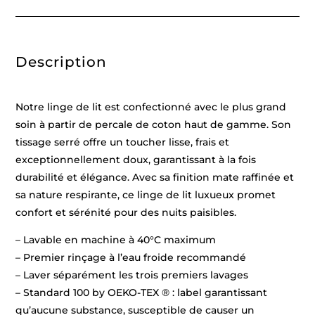
300
cm
+
180
x
Description
200
x
30
cm
+
Notre linge de lit est confectionné avec le plus grand
2
x
soin à partir de percale de coton haut de gamme. Son
(63
tissage serré offre un toucher lisse, frais et
x
63
exceptionnellement doux, garantissant à la fois
cm)
durabilité et élégance. Avec sa finition mate raffinée et
sa nature respirante, ce linge de lit luxueux promet
confort et sérénité pour des nuits paisibles.
– Lavable en machine à 40°C maximum
– Premier rinçage à l’eau froide recommandé
– Laver séparément les trois premiers lavages
– Standard 100 by OEKO-TEX ® : label garantissant
qu’aucune substance, susceptible de causer un