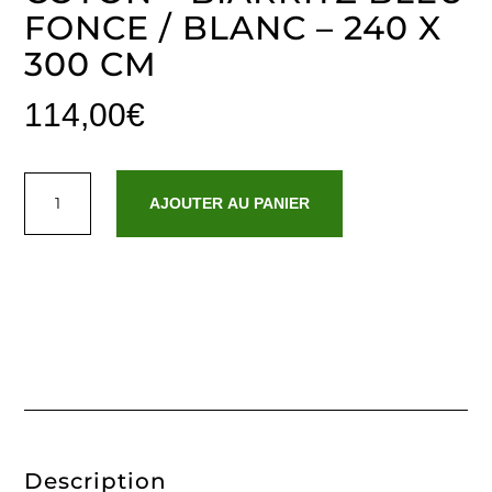
FONCE / BLANC – 240 X
300 CM
114,00
€
quantité
de
AJOUTER AU PANIER
Drap
plat
satin
de
coton
-
Biarritz
Bleu
fonce
/
Blanc
-
240
x
300
cm
Description