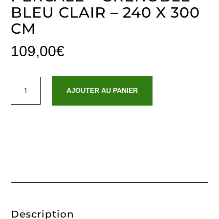
BLEU CLAIR – 240 X 300
CM
109,00
€
quantité
de
AJOUTER AU PANIER
Drap
plat
coton
percale
-
Grenoble
Bleu
clair
-
240
x
300
cm
Description