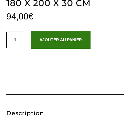
180 X 200 X 30 CM
94,00
€
quantité
de
AJOUTER AU PANIER
Drap-
housse
satin
de
coton
-
Gris
03
-
180
x
200
x
30
cm
Description