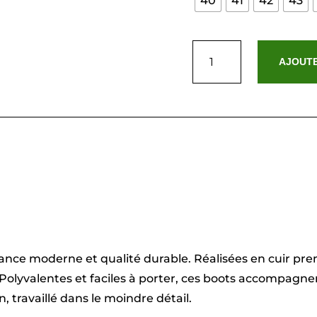
40
41
42
43
quantité
de
AJOUTE
Arlen
-
Cognac
nce moderne et qualité durable. Réalisées en cuir prem
. Polyvalentes et faciles à porter, ces boots accompagn
, travaillé dans le moindre détail.