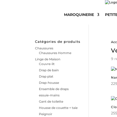
MAROQUINERIE
PETIT
Catégories de produits
Acc
Chaussures
V
Chaussures Homme
9 r
Linge de Maison
Couvre-lit
Drap de bain
Drap plat
Nan
Drap-housse
229
Ensemble de draps
essuie-mains
Gant de toilette
Clo
Housse de couette + taie
255
Peignoir