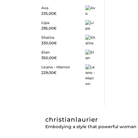
Ava
235,00
€
Lipa
295,00
€
Shaina
330,00
€
Elan
350,00
€
Leano - Marron
229,00
€
christianlaurier
Embodying a style that powerful woman 