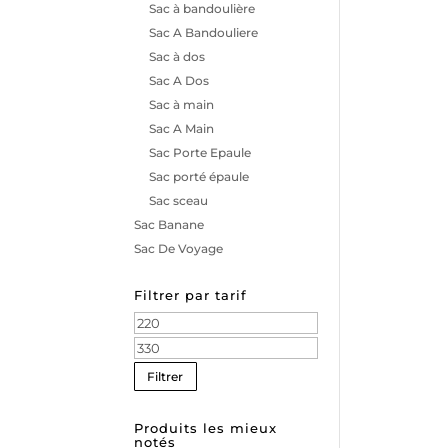
Sac à bandoulière
Sac A Bandouliere
Sac à dos
Sac A Dos
Sac à main
Sac A Main
Sac Porte Epaule
Sac porté épaule
Sac sceau
Sac Banane
Sac De Voyage
Filtrer par tarif
Prix
min
Prix
max
Filtrer
Produits les mieux
notés