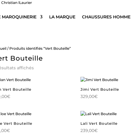
E MAROQUINERIE
LA MARQUE
CHAUSSURES HOMME
ueil
/ Produits identifiés “Vert Bouteille”
ert Bouteille
Trié
ésultats affichés
du
plus
récent
au
 Vert Bouteille
Jimi Vert Bouteille
plus
,00
€
329,00
€
ancien
e Vert Bouteille
Lali Vert Bouteille
,00
€
239,00
€