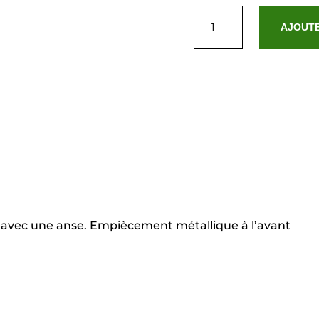
quantité
de
AJOUTE
Nan
Vert
Bouteille
ir avec une anse. Empiècement métallique à l’avant