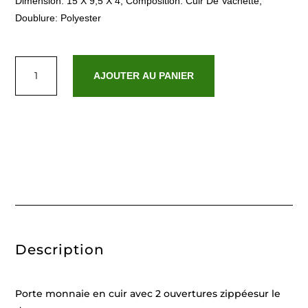
Dimension: 15 X 9,5 X 4, Composition: Cuir De Vachette,
Doublure: Polyester
quantité
de
AJOUTER AU PANIER
Tamar
Noir
Description
Porte monnaie en cuir avec 2 ouvertures zippéesur le