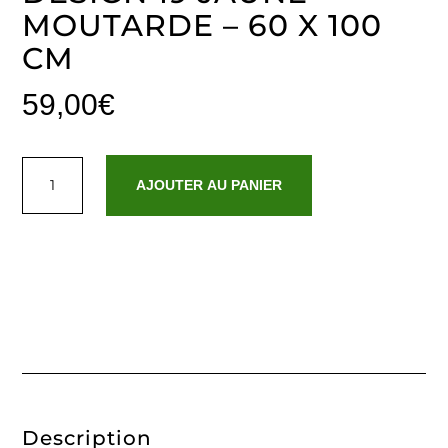
MOUTARDE – 60 X 100
CM
59,00
€
quantité
de
AJOUTER AU PANIER
Tapis
de
bain
coton
-
design
19
Jaune
moutarde
-
60
x
100
cm
Description