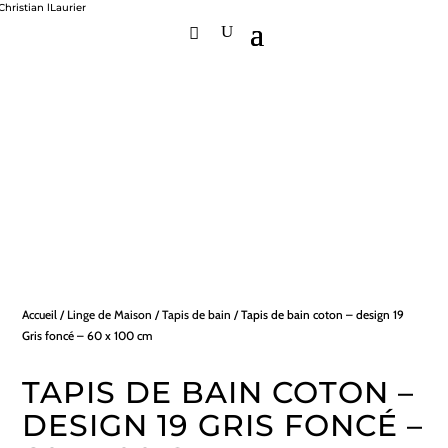
Accueil
/
Linge de Maison
/
Tapis de bain
/ Tapis de bain coton – design 19
Gris foncé – 60 x 100 cm
TAPIS DE BAIN COTON –
DESIGN 19 GRIS FONCÉ –