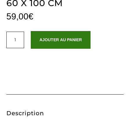
60 X 100 CM
59,00
€
quantité
de
AJOUTER AU PANIER
Tapis
de
bain
coton
-
design
19
Gris
foncé
-
60
x
100
cm
Description