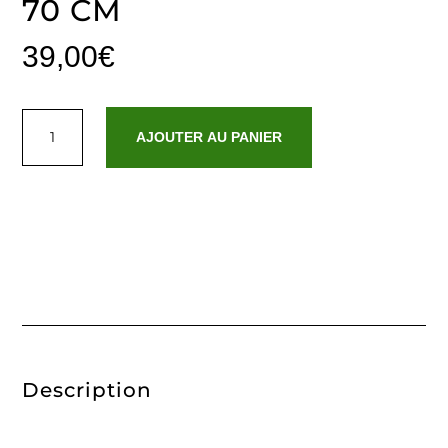
70 CM
39,00
€
quantité
de
AJOUTER AU PANIER
Tapis
de
bain
coton
-
design
18
Blanc
-
50
x
70
cm
Description