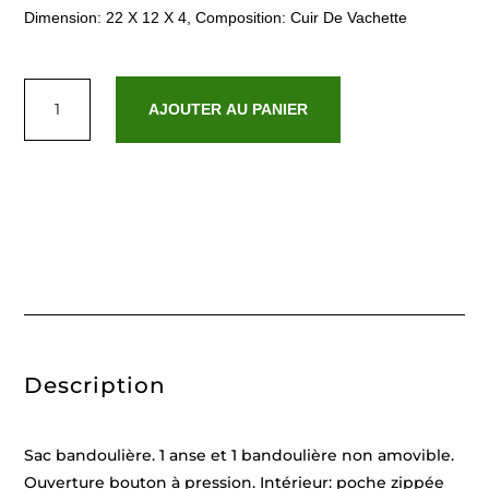
Dimension: 22 X 12 X 4, Composition: Cuir De Vachette
quantité
de
AJOUTER AU PANIER
Stacy
Rose
Fonce
Description
Sac bandoulière. 1 anse et 1 bandoulière non amovible.
Ouverture bouton à pression. Intérieur: poche zippée