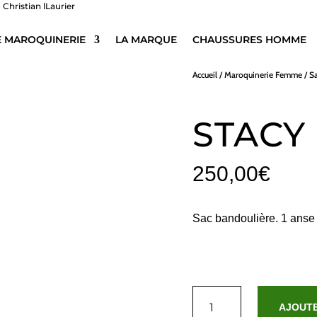
E MAROQUINERIE
LA MARQUE
CHAUSSURES HOMME
Accueil
/
Maroquinerie Femme
/
S
STACY
250,00
€
Sac bandoulière. 1 anse
quantité
de
AJOUTE
Stacy