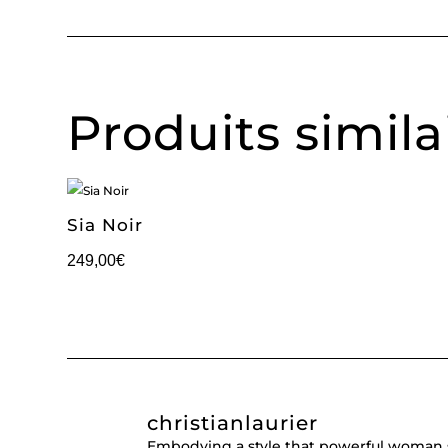
Produits simila
Sia Noir
249,00
€
christianlaurier
Embodying a style that powerful woman 