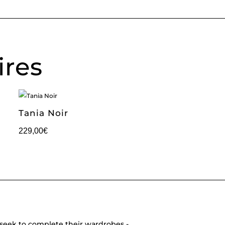
ires
Tania Noir
229,00
€
seek to complete their wardrobes -