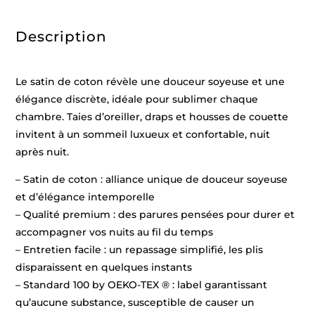
03
-
2
Description
x
(50
x
70
cm)
Le satin de coton révèle une douceur soyeuse et une
élégance discrète, idéale pour sublimer chaque
chambre. Taies d’oreiller, draps et housses de couette
invitent à un sommeil luxueux et confortable, nuit
après nuit.
– Satin de coton : alliance unique de douceur soyeuse
et d’élégance intemporelle
– Qualité premium : des parures pensées pour durer et
accompagner vos nuits au fil du temps
– Entretien facile : un repassage simplifié, les plis
disparaissent en quelques instants
– Standard 100 by OEKO-TEX ® : label garantissant
qu’aucune substance, susceptible de causer un