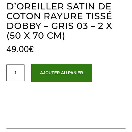
D’OREILLER SATIN DE
COTON RAYURE TISSÉ
DOBBY – GRIS 03 – 2 X
(50 X 70 CM)
49,00
€
quantité
de
AJOUTER AU PANIER
Set
de
2
taies
d'oreiller
satin
de
coton
rayure
tissé
dobby
-
Gris