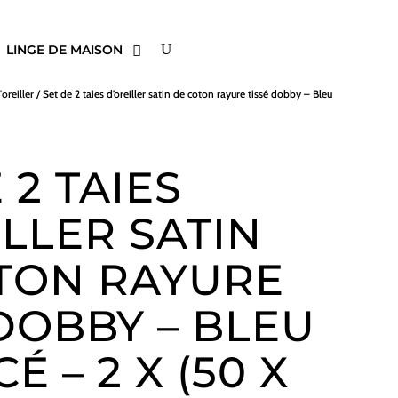
LINGE DE MAISON
'oreiller
/ Set de 2 taies d’oreiller satin de coton rayure tissé dobby – Bleu
 2 TAIES
ILLER SATIN
TON RAYURE
 DOBBY – BLEU
É – 2 X (50 X