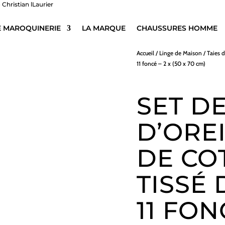
E MAROQUINERIE
LA MARQUE
CHAUSSURES HOMME
Accueil
/
Linge de Maison
/
Taies d
11 foncé – 2 x (50 x 70 cm)
SET DE
D’ORE
DE CO
TISSÉ
11 FONC