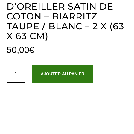
D’OREILLER SATIN DE
COTON – BIARRITZ
TAUPE / BLANC – 2 X (63
X 63 CM)
50,00
€
quantité
de
AJOUTER AU PANIER
Set
de
2
taies
d'oreiller
satin
de
coton
-
Biarritz
Taupe
/
Blanc