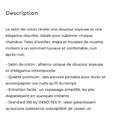
-
2
x
Description
(63
x
63
cm)
Le satin de coton révèle une douceur soyeuse et une
élégance discrète, idéale pour sublimer chaque
chambre. Taies d’oreiller, draps et housses de couette
invitent à un sommeil luxueux et confortable, nuit
après nuit.
– Satin de coton : alliance unique de douceur soyeuse
et d’élégance intemporelle
– Qualité premium : des parures pensées pour durer et
accompagner vos nuits au fil du temps
– Entretien facile : un repassage simplifié, les plis
disparaissent en quelques instants
– Standard 100 by OEKO-TEX ® : label garantissant
qu’aucune substance, susceptible de causer un