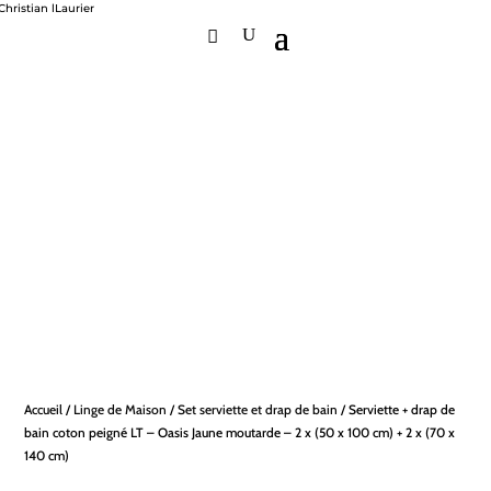
Accueil
/
Linge de Maison
/
Set serviette et drap de bain
/ Serviette + drap de
bain coton peigné LT – Oasis Jaune moutarde – 2 x (50 x 100 cm) + 2 x (70 x
140 cm)