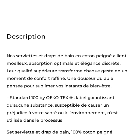
Oasis
Jaune
moutarde
-
2
x
(50
Description
x
100
cm)
+
2
Nos serviettes et draps de bain en coton peigné allient
x
(70
moelleux, absorption optimale et élégance discrète.
x
Leur qualité supérieure transforme chaque geste en un
140
cm)
moment de confort raffiné. Une douceur durable
pensée pour sublimer vos instants de bien-être.
– Standard 100 by OEKO-TEX ® : label garantissant
qu’aucune substance, susceptible de causer un
préjudice à votre santé ou à l’environnement, n’est
utilisée dans le processus
Set serviette et drap de bain, 100% coton peigné