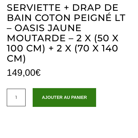
SERVIETTE + DRAP DE
BAIN COTON PEIGNÉ LT
– OASIS JAUNE
MOUTARDE – 2 X (50 X
100 CM) + 2 X (70 X 140
CM)
149,00
€
quantité
de
AJOUTER AU PANIER
Serviette
+
drap
de
bain
coton
peigné
LT
-