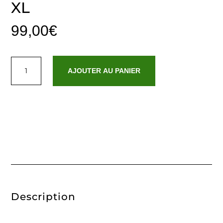
XL
99,00
€
quantité
de
AJOUTER AU PANIER
Robe
de
chambre
polyester
-
Gris
-
L
/
XL
Description