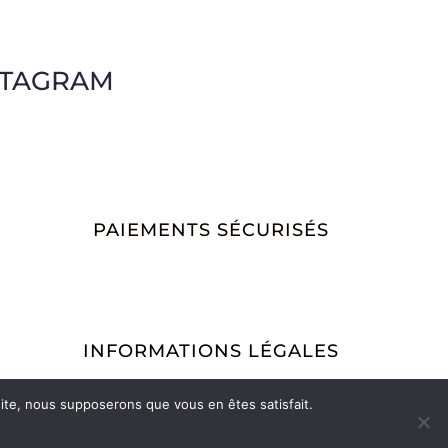
STAGRAM
PAIEMENTS SÉCURISÉS
INFORMATIONS LÉGALES
Conditions Générales de Vente
Mentions légales
 site, nous supposerons que vous en êtes satisfait.
Politique de retour
Vos commandes