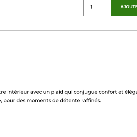
de
AJOUTE
Plaid
en
polaire
-
Bordeaux
-130
x
160
cm
e intérieur avec un plaid qui conjugue confort et éléga
napé, pour des moments de détente raffinés.