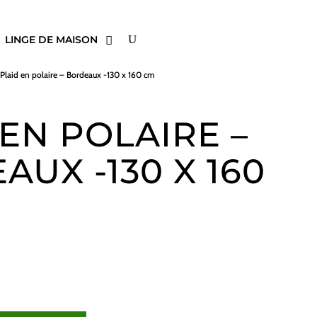
LINGE DE MAISON
 Plaid en polaire – Bordeaux -130 x 160 cm
 EN POLAIRE –
UX -130 X 160