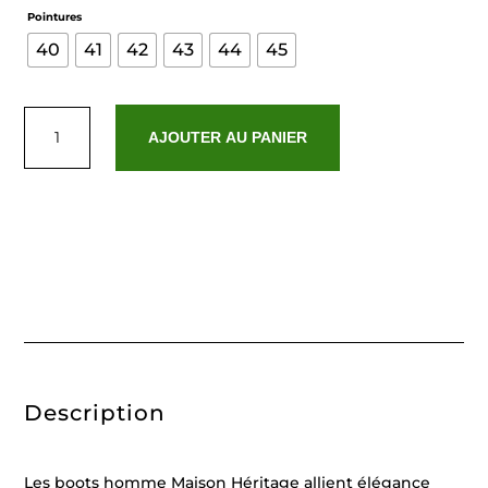
Pointures
40
41
42
43
44
45
quantité
de
AJOUTER AU PANIER
Phileas
Bordeaux
Description
Les boots homme Maison Héritage allient élégance