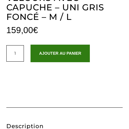
CAPUCHE – UNI GRIS
FONCÉ – M / L
159,00
€
quantité
de
AJOUTER AU PANIER
Peignoir
coton
velours
avec
capuche
-
Uni
Gris
foncé
-
M
/
L
Description