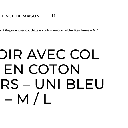
LINGE DE MAISON
ir
/ Peignoir avec col châle en coton velours – Uni Bleu foncé – M / L
OIR AVEC COL
 EN COTON
RS – UNI BLEU
– M / L