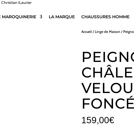
E MAROQUINERIE
LA MARQUE
CHAUSSURES HOMME
Accueil
/
Linge de Maison
/
Peigno
PEIGN
CHÂLE
VELOU
FONCÉ 
159,00
€