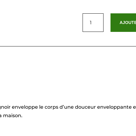
quantité
de
AJOUTE
Peignoir
avec
col
châle
en
coton
velours
-
Uni
Bleu
foncé
-
M
/
L
gnoir enveloppe le corps d’une douceur enveloppante et 
a maison.