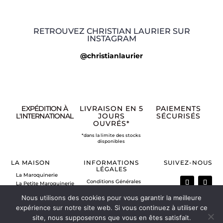
RETROUVEZ CHRISTIAN LAURIER SUR
INSTAGRAM
@christianlaurier
EXPÉDITION À
LIVRAISON EN 5
PAIEMENTS
L'INTERNATIONAL
JOURS
SÉCURISÉS
OUVRÉS*
*dans la limite des stocks
disponibles
LA MAISON
INFORMATIONS
SUIVEZ-NOUS
LÉGALES
La Maroquinerie
Conditions Générales
La Petite Maroquinerie
de Vente
A propos
Nous utilisons des cookies pour vous garantir la meilleure
Mentions légales
Nous contacter
Politique de retour
expérience sur notre site web. Si vous continuez à utiliser ce
Vos commandes
site, nous supposerons que vous en êtes satisfait.