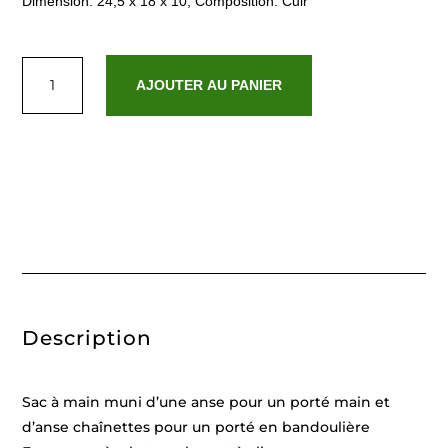
Dimension: 24,5 x 18 x 10, Composition: Cuir
quantité
de
AJOUTER AU PANIER
Ora
Rouge
Noir
Description
Sac à main muni d’une anse pour un porté main et
d’anse chaînettes pour un porté en bandoulière