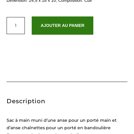
Dimension: 24,5 x 18 x 10, Composition: Cuir
quantité
de
AJOUTER AU PANIER
Ora
Bleu
Blanc
Description
Sac à main muni d’une anse pour un porté main et
d’anse chaînettes pour un porté en bandoulière