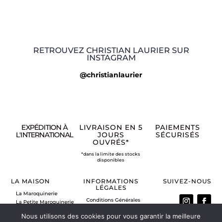
RETROUVEZ CHRISTIAN LAURIER SUR
INSTAGRAM
@christianlaurier
EXPÉDITION À
LIVRAISON EN 5
PAIEMENTS
L'INTERNATIONAL
JOURS
SÉCURISÉS
OUVRÉS*
*dans la limite des stocks
disponibles
LA MAISON
INFORMATIONS
SUIVEZ-NOUS
LÉGALES
La Maroquinerie
Conditions Générales
La Petite Maroquinerie
de Vente
A propos
Nous utilisons des cookies pour vous garantir la meilleure
Mentions légales
Nous contacter