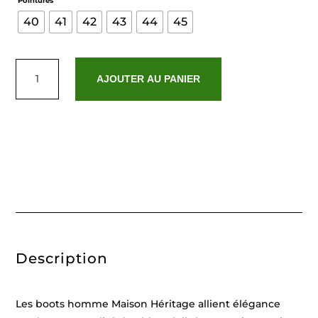
Pointures
40
41
42
43
44
45
quantité
de
AJOUTER AU PANIER
Nestor
Noir
Description
Les boots homme Maison Héritage allient élégance