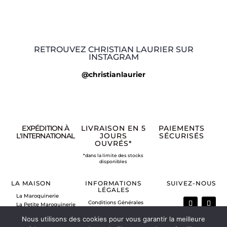
RETROUVEZ CHRISTIAN LAURIER SUR
INSTAGRAM
@christianlaurier
EXPÉDITION À
LIVRAISON EN 5
PAIEMENTS
L'INTERNATIONAL
JOURS
SÉCURISÉS
OUVRÉS*
*dans la limite des stocks
disponibles
LA MAISON
INFORMATIONS
SUIVEZ-NOUS
LÉGALES
La Maroquinerie
Conditions Générales
La Petite Maroquinerie
de Vente
A propos
Nous utilisons des cookies pour vous garantir la meilleure
Mentions légales
Nous contacter