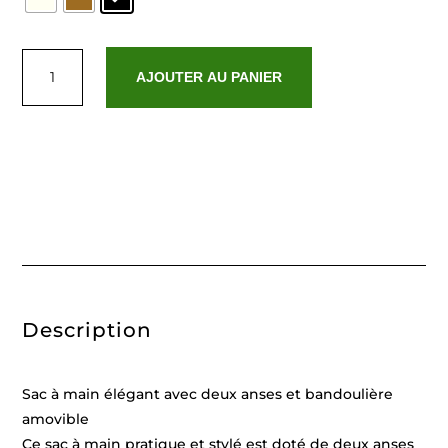
quantité
de
AJOUTER AU PANIER
Mini
Kiara
Description
Sac à main élégant avec deux anses et bandoulière
amovible
Ce sac à main pratique et stylé est doté de deux anses