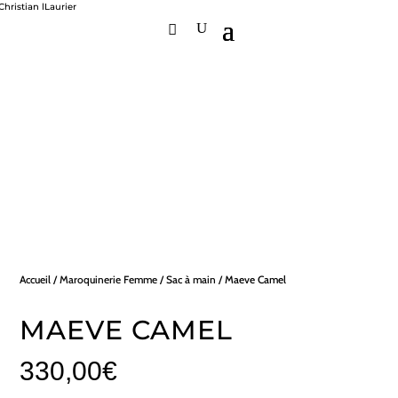
Accueil
/
Maroquinerie Femme
/
Sac à main
/ Maeve Camel
MAEVE CAMEL
330,00
€