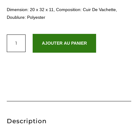
Dimension: 20 x 32 x 11, Composition: Cuir De Vachette,
Doublure: Polyester
quantité
de
AJOUTER AU PANIER
Maeve
Camel
Description