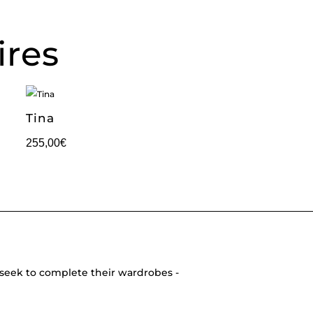
ires
Tina
255,00
€
seek to complete their wardrobes -