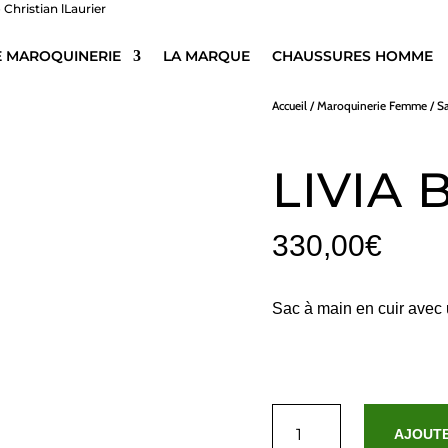
E MAROQUINERIE
LA MARQUE
CHAUSSURES HOMME
Accueil
/
Maroquinerie Femme
/
S
LIVIA 
330,00
€
Sac à main en cuir avec 
quantité
de
AJOUTE
Livia