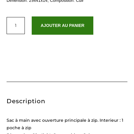
Dimension: 29x41x14, Composition: Cuir
quantité
de
AJOUTER AU PANIER
Jesy
Cognac
Description
Sac à main avec ouverture principale à zip. Interieur : 1
poche à zip