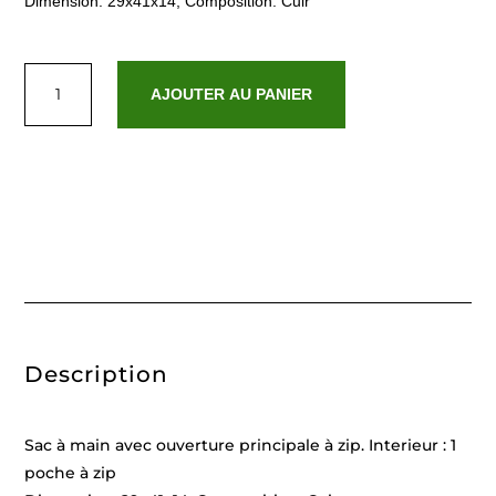
Dimension: 29x41x14, Composition: Cuir
quantité
de
AJOUTER AU PANIER
Jesy
Chocolat
Description
Sac à main avec ouverture principale à zip. Interieur : 1
poche à zip