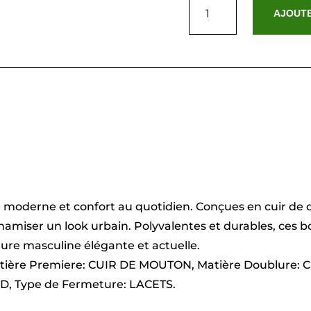
de
AJOUTE
Ivar
Marron
e moderne et confort au quotidien. Conçues en cuir de q
ynamiser un look urbain. Polyvalentes et durables, ces b
lure masculine élégante et actuelle.
atière Premiere: CUIR DE MOUTON, Matière Doublure
ND, Type de Fermeture: LACETS.