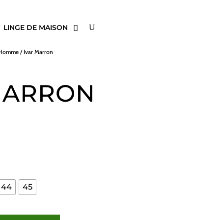
LINGE DE MAISON
s Homme
/ Ivar Marron
MARRON
44
45