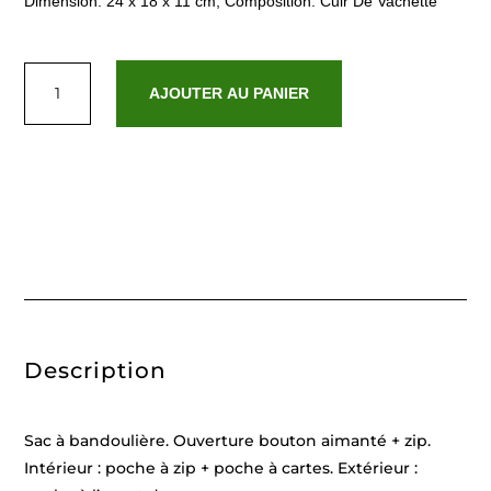
Dimension: 24 x 18 x 11 cm, Composition: Cuir De Vachette
quantité
de
AJOUTER AU PANIER
Ina
Croco
Noir
Description
Sac à bandoulière. Ouverture bouton aimanté + zip.
Intérieur : poche à zip + poche à cartes. Extérieur :